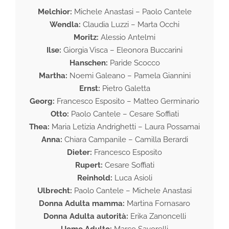
Melchior:
Michele Anastasi – Paolo Cantele
Wendla:
Claudia Luzzi – Marta Occhi
Moritz:
Alessio Antelmi
Ilse:
Giorgia Visca – Eleonora Buccarini
Hanschen:
Paride Scocco
Martha:
Noemi Galeano – Pamela Giannini
Ernst:
Pietro Galetta
Georg:
Francesco Esposito – Matteo Germinario
Otto:
Paolo Cantele – Cesare Soffiati
Thea:
Maria Letizia Andrighetti – Laura Possamai
Anna:
Chiara Campanile – Camilla Berardi
Dieter:
Francesco Esposito
Rupert:
Cesare Soffiati
Reinhold:
Luca Asioli
Ulbrecht:
Paolo Cantele – Michele Anastasi
Donna Adulta mamma:
Martina Fornasaro
Donna Adulta autorità:
Erika Zanoncelli