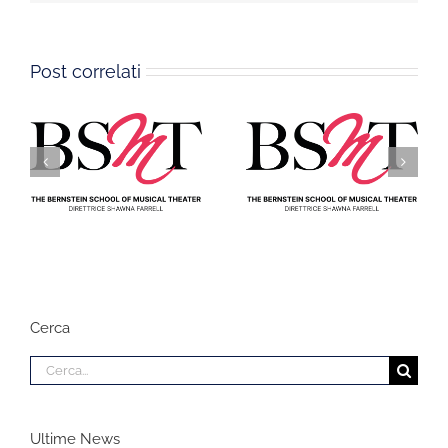
Teoriche
Canto
Post correlati
GRADUATORIA
CANDIDATI
Graduatoria
IDONEI ALLA
definitiva per le
PROVA PRATICA
discipline dell’AREA
PER IL BANDO
VOCE (AFAM069)
RECLUTAMENTO
Cerca
DOCENTI AREA
VOCE (AFAM069)
Cerca
per:
Ultime News