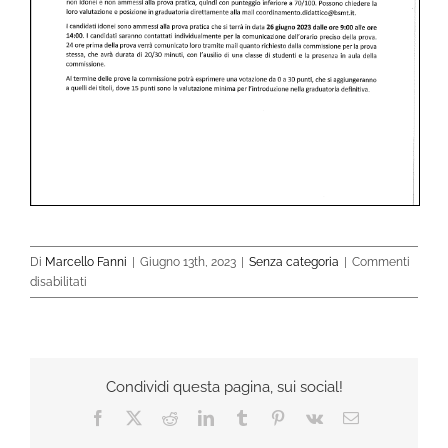
Di
Marcello Fanni
|
Giugno 13th, 2023
|
Senza categoria
|
Commenti
su
disabilitati
GRADUATORIA
CANDITATI
IDONEI
ALLA
PROVA
Condividi questa pagina, sui social!
PRATICA
Facebook
X
Reddit
LinkedIn
Tumblr
Pinterest
Vk
Email
|
Materie