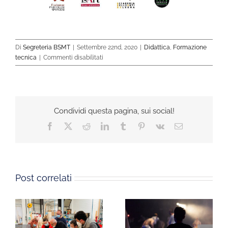
Di
Segreteria BSMT
|
Settembre 22nd, 2020
|
Didattica
,
Formazione
su
tecnica
|
Commenti disabilitati
Bando
|
IFTS
–
Tecnico
Condividi questa pagina, sui social!
degli
Facebook
X
Reddit
LinkedIn
Tumblr
Pinterest
Vk
Email
allestimenti
scenici
2020/21
Post correlati