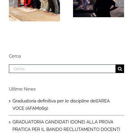
Corso Stage
Manager – Addetto
Corso IFTS –
Ufficio Regia e
Tecnico degli
Direzione di Scena
Allestimenti
Scenici
Cerca
Cerca
per:
Ultime News
Graduatoria definitiva per le discipline dell’AREA
VOCE (AFAM069)
GRADUATORIA CANDIDATI IDONEI ALLA PROVA
PRATICA PER IL BANDO RECLUTAMENTO DOCENTI