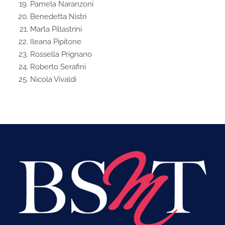
Pamela Naranzoni
Benedetta Nistri
Marta Pillastrini
Ileana Pipitone
Rossella Prignano
Roberto Serafini
Nicola Vivaldi